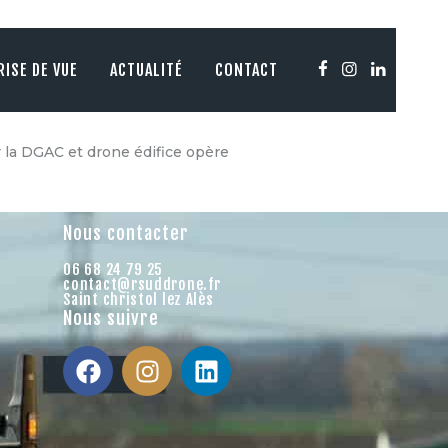
RISE DE VUE
ACTUALITÉ
CONTACT
 la DGAC et drone édifice opère
Nous contacter
06 68 24 79 25
contact@rsuddrone.fr
Saint christol lez Alès
Nous suivre