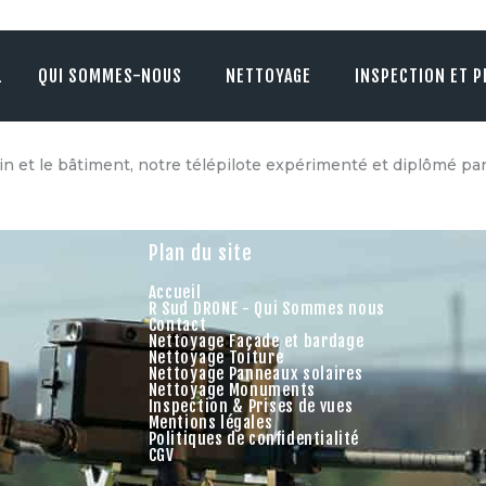
ACCUEIL
QUI SOMMES-NOUS
L
QUI SOMMES-NOUS
NETTOYAGE
INSPECTION ET P
NETTOYAGE
INSPECTION ET PRISE
n et le bâtiment, notre télépilote expérimenté et diplômé par
DE VUE
ACTUALITÉ
Plan du site
Accueil
CONTACT
R Sud DRONE - Qui Sommes nous
Contact
Nettoyage Façade et bardage
Nettoyage Toiture
Nettoyage Panneaux solaires
Nettoyage Monuments
Inspection & Prises de vues
Mentions légales
Politiques de confidentialité
CGV