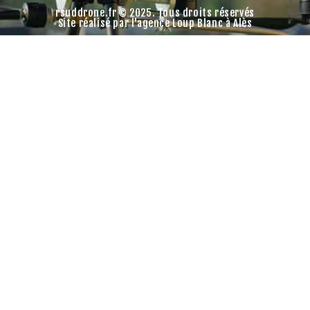
rsuddrone.fr © 2025. Tous droits réservés
Site réalisé par l'agence Loup Blanc à Alès