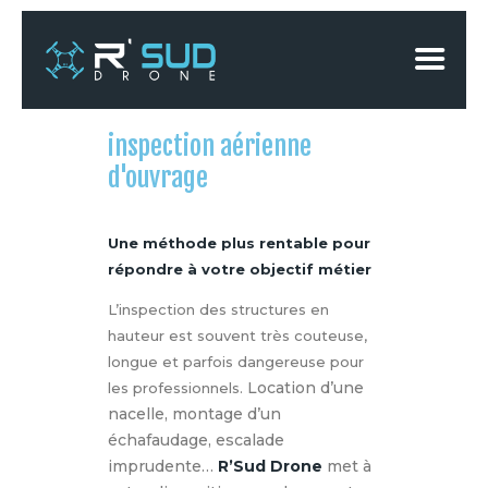
ACCUEIL
inspection aérienne
QUI SOMMES-NOUS
d'ouvrage
NETTOYAGE
INSPECTION ET PRISE DE
Une méthode plus rentable pour
VUE
répondre à votre objectif métier
ACTUALITÉ
L’inspection des structures en
CONTACT
hauteur est souvent très couteuse,
longue et parfois dangereuse pour
Location d’une
les professionnels.
nacelle, montage d’un
échafaudage, escalade
imprudente…
R’Sud Drone
met à