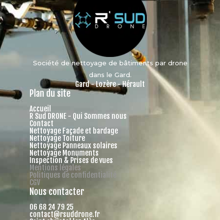
Société de nettoyage de bâtiments par drone
dans le Gard.
Gard - Lozère - Hérault
Plan du site
Accueil
R Sud DRONE - Qui Sommes nous
Contact
Nettoyage Façade et bardage
Nettoyage Toiture
Nettoyage Panneaux solaires
Nettoyage Monuments
Inspection & Prises de vues
Mentions légales
Politiques de confidentialité
CGV
Nous contacter
06 68 24 79 25
contact@rsuddrone.fr